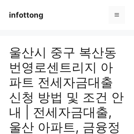
Skip
to
infottong
Menu
content
울산시 중구 복산동
번영로센트리지 아
파트 전세자금대출
신청 방법 및 조건 안
내 | 전세자금대출,
울산 아파트, 금융정