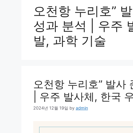
오천항 누리호” 
성과 분석 | 우주 
발, 과학 기술
오천항 누리호” 발사
| 우주 발사체, 한국 
2024년 12월 19일
by
admin