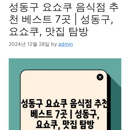
성동구 요쇼쿠 음식점 추
천 베스트 7곳 | 성동구,
요쇼쿠, 맛집 탐방
2024년 12월 28일
by
admin