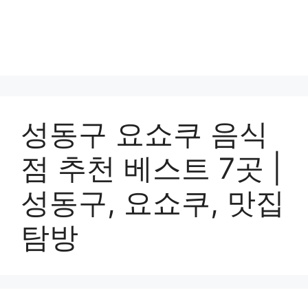
성동구 요쇼쿠 음식
점 추천 베스트 7곳 |
성동구, 요쇼쿠, 맛집
탐방