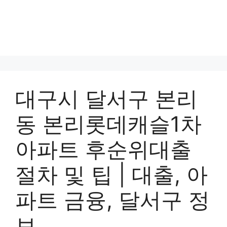
대구시 달서구 본리
동 본리롯데캐슬1차
아파트 후순위대출
절차 및 팁 | 대출, 아
파트 금융, 달서구 정
보