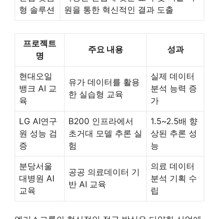
형 솔루션
원을 통한 혁신적인 결과 도출
프로젝트
주요 내용
성과
명
현대오일
실제 데이터
유가 데이터를 활용
뱅크 AI 교
분석 능력 증
한 실습형 교육
육
가
LG AI연구
B200 인프라에서
1.5~2.5배 향
원 성능 검
초거대 모델 추론 실
상된 추론 성
증
험
능
분당서울
의료 데이터
공공 의료데이터 기
대병원 AI
분석 기획 수
반 AI 교육
교육
립