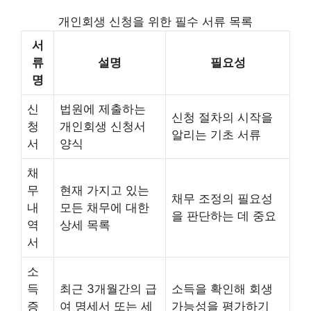
개인회생 신청을 위한 필수 서류 목록
서
류
설명
필요성
명
신
법원에 제출하는
신청 절차의 시작을
청
개인회생 신청서
알리는 기초 서류
서
양식
채
무
현재 가지고 있는
채무 조정의 필요성
내
모든 채무에 대한
을 판단하는 데 중요
역
상세 목록
서
소
득
최근 3개월간의 급
소득을 확인해 회생
증
여 명세서 또는 세
가능성을 평가하기