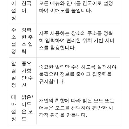
어
한국
모든 메뉴와 안내를 한국어로 설정
설
어
하여 이해도를 높입니다.
정
주
정확
자주 사용하는 장소의 주소를 정확
소
한 주
히 입력하여 편리한 위치 기반 서비
설
소 입
스를 활용합니다.
정
력
알
중요
중요한 알림만 수신하도록 설정하여
림
사항
불필요한 정보를 줄이고 집중력을
설
만 수
유지합니다.
정
신
테
밝은/
개인의 취향에 따라 밝은 모드 또는
마
어두
어두운 모드를 선택하여 편안한 시
설
운 모
각적 환경을 만듭니다.
정
드