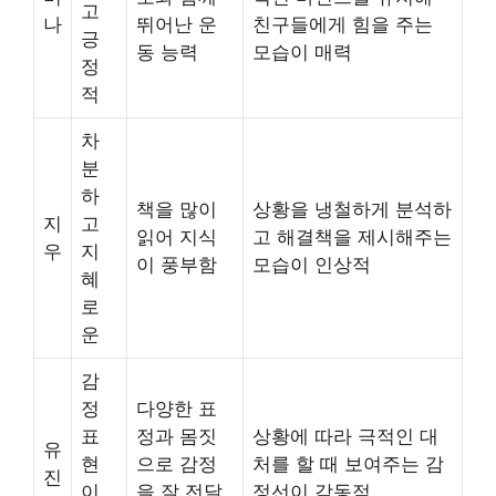
고
나
뛰어난 운
친구들에게 힘을 주는
긍
동 능력
모습이 매력
정
적
차
분
하
책을 많이
상황을 냉철하게 분석하
지
고
읽어 지식
고 해결책을 제시해주는
우
지
이 풍부함
모습이 인상적
혜
로
운
감
정
다양한 표
표
정과 몸짓
상황에 따라 극적인 대
유
현
으로 감정
처를 할 때 보여주는 감
진
이
을 잘 전달
정선이 감동적