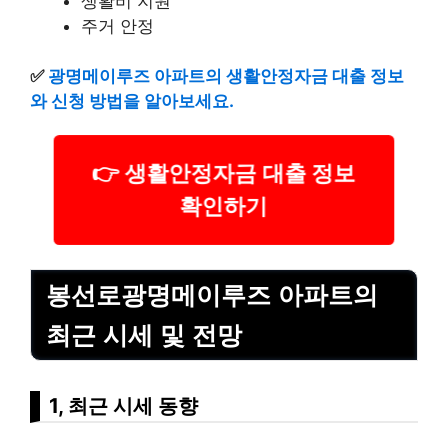
생활비 지원
주거 안정
✅
광명메이루즈 아파트의 생활안정자금 대출 정보
와 신청 방법을 알아보세요.
👉 생활안정자금 대출 정보
확인하기
봉선로광명메이루즈 아파트의
최근 시세 및 전망
1, 최근 시세 동향