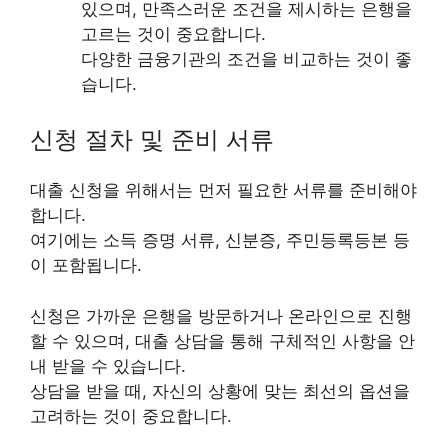
있으며, 만족스러운 조건을 제시하는 은행을
고르는 것이 중요합니다.
다양한 금융기관의 조건을 비교하는 것이 좋
습니다.
신청 절차 및 준비 서류
대출 신청을 위해서는 먼저 필요한 서류를 준비해야
합니다.
여기에는 소득 증명 서류, 신분증, 주민등록등본 등
이 포함됩니다.
신청은 가까운 은행을 방문하거나 온라인으로 진행
할 수 있으며, 대출 상담을 통해 구체적인 사항을 안
내 받을 수 있습니다.
상담을 받을 때, 자신의 상황에 맞는 최선의 옵션을
고려하는 것이 중요합니다.