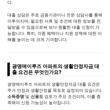
다.
대출 상담은 주로 금융기관이나 전문 상담사를 통해
이루어지며, 필요한 서류 및 조건에 대한 정보를 전
달받을 수 있음으로써 보다 원활한 대출 신청이 가
능합니다. 특히, 각종 혜택이나 지원 정책에 대한 이
해를 높이는 데 크게 기여합니다.
광명메이루즈 아파트의 생활안정자금 대
출 요건은 무엇인가요?
광명메이루즈 아파트의 생활안정자금 대출 요건은
주거 안정과 생활안정을 목표로 설정되어 있습니다.
소득증명
및
신용도
검토가 주요 조건이며, 이를 충
족해야 신청 가능성이 높아집니다.