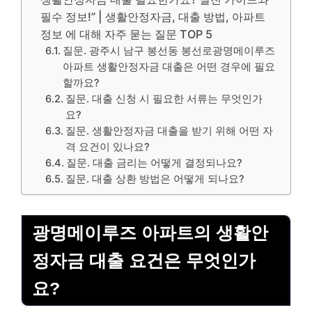
필수 정보!” | 생활안정자금, 대출 방법, 아파트
정보 에 대해 자주 묻는 질문 TOP 5
질문. 광주시 남구 봉선동 봉선로광명메이루즈
아파트 생활안정자금 대출은 어떤 경우에 필요
할까요?
질문. 대출 신청 시 필요한 서류는 무엇인가
요?
질문. 생활안정자금 대출을 받기 위해 어떤 자
격 요건이 있나요?
질문. 대출 금리는 어떻게 결정되나요?
질문. 대출 상환 방법은 어떻게 되나요?
광명메이루즈 아파트의 생활안
정자금 대출 요건은 무엇인가
요?