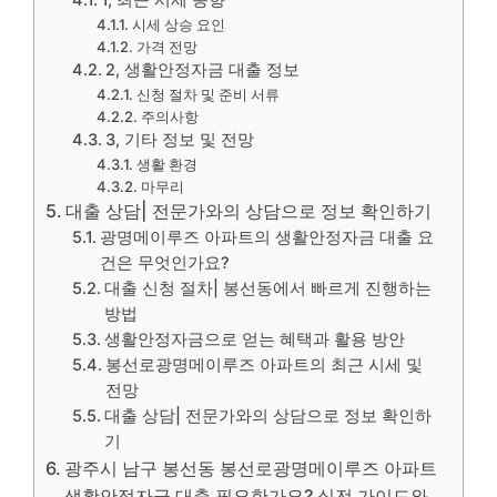
시세 상승 요인
가격 전망
2, 생활안정자금 대출 정보
신청 절차 및 준비 서류
주의사항
3, 기타 정보 및 전망
생활 환경
마무리
대출 상담| 전문가와의 상담으로 정보 확인하기
광명메이루즈 아파트의 생활안정자금 대출 요
건은 무엇인가요?
대출 신청 절차| 봉선동에서 빠르게 진행하는
방법
생활안정자금으로 얻는 혜택과 활용 방안
봉선로광명메이루즈 아파트의 최근 시세 및
전망
대출 상담| 전문가와의 상담으로 정보 확인하
기
광주시 남구 봉선동 봉선로광명메이루즈 아파트
생활안정자금 대출 필요한가요? 실전 가이드와