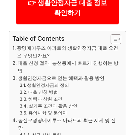
👉 생활안정자금 대출 정보
확인하기
Table of Contents
광명메이루즈 아파트의 생활안정자금 대출 요건
은 무엇인가요?
대출 신청 절차| 봉선동에서 빠르게 진행하는 방
법
생활안정자금으로 얻는 혜택과 활용 방안
생활안정자금의 정의
대출 신청 방법
혜택과 상환 조건
실거주 조건과 활용 방안
유의사항 및 문의처
봉선로광명메이루즈 아파트의 최근 시세 및 전
망
1, 최근 시세 동향