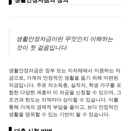
생활안정자금이란 무엇인지 이해하는
것이 첫 걸음입니다.
생활안정자금은 정부 또는 지자체에서 지원하는 자
금으로, 가계의 안정적인 생활을 돕기 위해 마련된
자금입니다. 주로 저소득층, 실직자, 학생 가구를 포
함한 다양한 계층이 이 자금을 신청할 수 있으며, 그
조건과 한도는 지역마다 상이할 수 있습니다. 이를
통해 가계의 경제적 부담을 줄이고, 보다 안정적인
생활을 영위할 수 있는 기반이 될 수 있습니다.