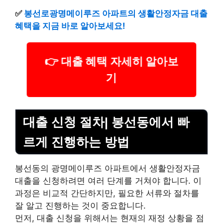
✅
봉선로광명메이루즈 아파트의 생활안정자금 대출
혜택을 지금 바로 알아보세요!
👉 대출 혜택 자세히 알아보
기
대출 신청 절차| 봉선동에서 빠
르게 진행하는 방법
봉선동의 광명메이루즈 아파트에서 생활안정자금
대출을 신청하려면 여러 단계를 거쳐야 합니다. 이
과정은 비교적 간단하지만, 필요한 서류와 절차를
잘 알고 진행하는 것이 중요합니다.
먼저, 대출 신청을 위해서는 현재의 재정 상황을 점