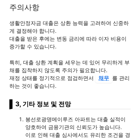
주의사항
생활안정자금 대출은 상환 능력을 고려하여 신중하
게 결정해야 합니다.
대출을 받은 후에는 변동 금리에 따라 이자 비용이
증가할 수 있습니다.
특히, 대출 상환 계획을 세우는 데 있어 무리하게 부
채를 집착하지 않도록 주의가 필요합니다.
재정 상태를 정기적으로 점검하면서
채무
를 관리
하는 것이 좋습니다.
3, 기타 정보 및 전망
봉선로광명메이루즈 아파트는 대출 실적이
양호하여 금융기관의 신뢰도가 높습니다.
이로 인해 대출 심사에서도 유리한 조건을 경